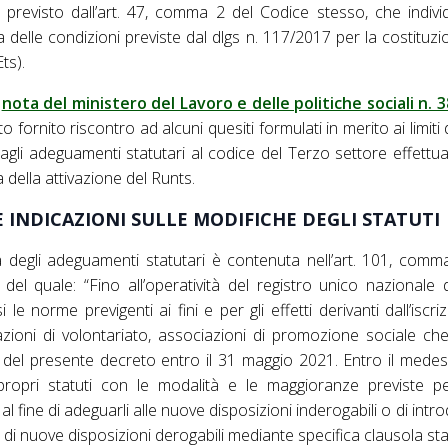
 previsto dall’art. 47, comma 2 del Codice stesso, che individ
a delle condizioni previste dal dlgs n. 117/2017 per la costituzi
ts).
a
nota del ministero del Lavoro e delle politiche sociali n. 
to fornito riscontro ad alcuni quesiti formulati in merito ai limiti
 agli adeguamenti statutari al codice del Terzo settore effettuati
sa della attivazione del Runts.
 INDICAZIONI SULLE MODIFICHE DEGLI STATUTI
a degli adeguamenti statutari è contenuta nell’art. 101, comm
 del quale: “Fino all’operatività del registro unico nazionale 
le norme previgenti ai fini e per gli effetti derivanti dall’iscri
zazioni di volontariato, associazioni di promozione sociale ch
li del presente decreto entro il 31 maggio 2021. Entro il mede
ropri statuti con le modalità e le maggioranze previste per
al fine di adeguarli alle nuove disposizioni inderogabili o di int
di nuove disposizioni derogabili mediante specifica clausola sta