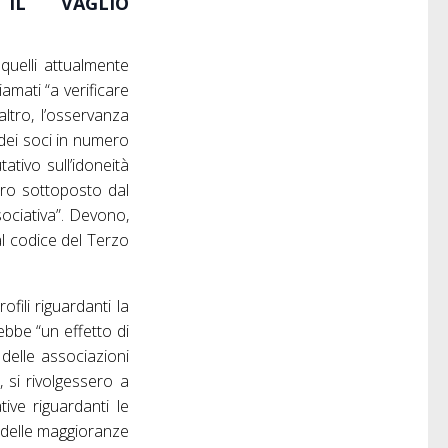
IL VAGLIO
quelli attualmente
amati “a verificare
altro, l’osservanza
 dei soci in numero
ativo sull’idoneità
oro sottoposto dal
sociativa”. Devono,
al codice del Terzo
fili riguardanti la
ebbe “un effetto di
 delle associazioni
, si rivolgessero a
tive riguardanti le
à delle maggioranze