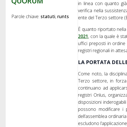
QUORUM
in linea con quanto già
verifica nella sussistenz
Parole chiave: 
statuti
runts
ente del Terzo settore (E
È quanto riportato nell
2021
, con la quale è sta
uffici preposti in ordine
registri regionali in atte
LA PORTATA DELLE
Come noto, la disciplin
Terzo settore, in forza
continuano ad applicarsi 
registri Onlus, organiz
disposizioni inderogabi
possono modificare i p
dell’assemblea ordinaria 
escludono l’applicazione 