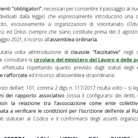
nti “obbligatori”
, necessari per consentire il passaggio al nu
dividuati dalla legge) che espressamente introducono una 
tito, esclusivamente a organizzazioni di volontariato (Odv)
s) ed Onlus (sempre che siano costituite prima del 3 agosto 
io 2021, il ricorso all’
assemblea ordinaria.
utaria volta all’introduzione di
clausole “facoltative”
negli s
le consultare la
circolare del ministero del Lavoro e delle po
effettuata rispettando quanto previsto dagli statuti degli 
 rafforzate
ed il ricorso all’assemblea straordinaria.
sto dell’art. 101, comma 2 dlgs n. 117/2017 risulta volto – si le
rni del rapporto associativo
(ossia il configurarsi dei diritti,
non la relazione tra l’associazione come ente colletti
a a verificare le condizioni per l’iscrizione dell’ente al R
i statutari al Codice e il conformarsi degli assetti organizzat
.