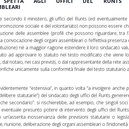
SPETTA AGLI UFFICI DEL RUNTS 
BLEARI
 secondo il ministero, gli uffici del Runts (ed eventualmente 
la promozione sociale e del volontariato) non possono essere chi
ituzione delle assemblee (profili che possono riguardare, tra l’
la convocazione degli organi assembleari o l’effettiva presenza
tituzione) né a maggior ragione estendere il loro sindacato valut
uito ad approvare lo statuto nel testo modificato che viene l
 dal notaio, nei casi previsti, o dal rappresentante della rete as
erifiche unicamente sulla conformità finale del testo statutario 
evidentemente “estensiva”, in quanto volta “a involgere anche pro
delibere statutarie”) del sindacato degli uffici del Runts generer
 che secondario”: si rischierebbe, ad esempio, che singoli soci
un eventuale presunto potere di intervento degli uffici del Runts
 un’asserita inosservanza delle previsioni statutarie o legisla
, riunione, deliberazione degli organi assembleari o l’inidoneit