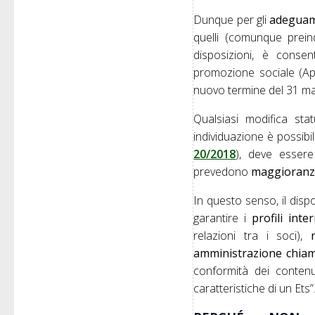
Dunque per gli
adeguame
quelli (comunque prein
disposizioni, è consen
promozione sociale (Ap
nuovo termine del 31 magg
Qualsiasi modifica stat
individuazione è possibi
20/2018
), deve essere 
prevedono
maggioranze
In questo senso, il dispo
garantire i
profili inte
relazioni tra i soci),
amministrazione chiamat
conformità dei contenut
caratteristiche di un Ets”