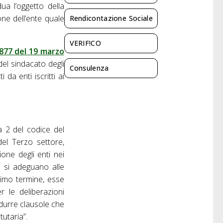
ua l’oggetto della
one dell’ente quale
Rendicontazione Sociale
VERIF!CO
3877 del 19 marzo
 del sindacato degli
Consulenza
 da enti iscritti ai
a 2 del codice del
del Terzo settore,
zione degli enti nei
e si adeguano alle
simo termine, esse
 le deliberazioni
rodurre clausole che
tutaria”.