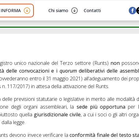
I INFORMA
Chi siamo
Contatti
egistro unico nazionale del Terzo settore (Runts)
non
posson
ità delle convocazioni e i
quorum
deliberativi delle assembl
vvederanno entro il 31 maggio 2021) all’adeguamento dei propri
s n. 117/2017) in attesa della attivazione del Runts.
delle previsioni statutarie o legislative in merito alle modalità 
ione degli organi assembleari, la
sede più opportuna
per la
 piuttosto quella
giurisdizionale civile
, a cui i soci o gli altri or
i dalla legge.
Runts devono invece verificare la
conformità finale del testo st