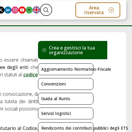
Area
riservata
Search
for:
Crea e gestisci la tua
organizzazione
o essere chiamati
ee degli enti
che
Aggiornamento Normativo-Fiscale
 statuti al
codice
Convenzioni
di convocazione, di
Guida al Runts
 tutela dei diritti
gani sociali possono
Servizi logistici
atutario al Codice
,
Rendiconto dei contributi pubblici degli ETS