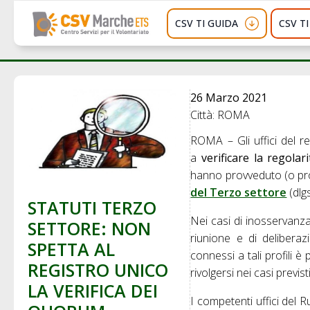
CSV TI GUIDA
CSV T
26 Marzo 2021
Città: ROMA
ROMA – Gli uffici del r
a
verificare la regolar
hanno provveduto (o pro
del Terzo settore
(dlg
STATUTI TERZO
Nei casi di inosservanza 
SETTORE: NON
riunione e di deliberaz
SPETTA AL
connessi a tali profili è
REGISTRO UNICO
rivolgersi nei casi previst
LA VERIFICA DEI
I competenti uffici del 