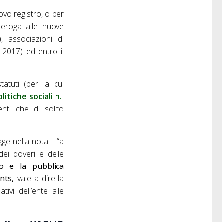
ovo registro, o per
deroga alle nuove
, associazioni di
2017) ed entro il
tatuti (per la cui
litiche sociali n.
enti che di solito
gge nella nota – “a
 dei doveri e delle
vo e la pubblica
unts,
vale a dire la
ivi dell’ente alle