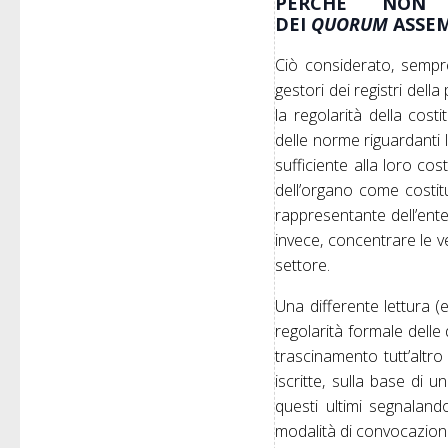
PERCHÉ NON 
DEI
QUORUM
ASSEM
Ciò considerato, sempre
gestori dei registri del
la regolarità della cost
delle norme riguardanti 
sufficiente alla loro cos
dell’organo come costit
rappresentante dell’ente,
invece, concentrare le v
settore.
Una differente lettura (
regolarità formale delle 
trascinamento tutt’altro
iscritte, sulla base di 
questi ultimi segnalando
modalità di convocazione