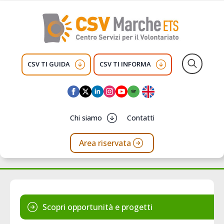
CSV TI GUIDA
CSV TI INFORMA
Search
for:
Chi siamo
Contatti
Area riservata
Scopri opportunità e progetti