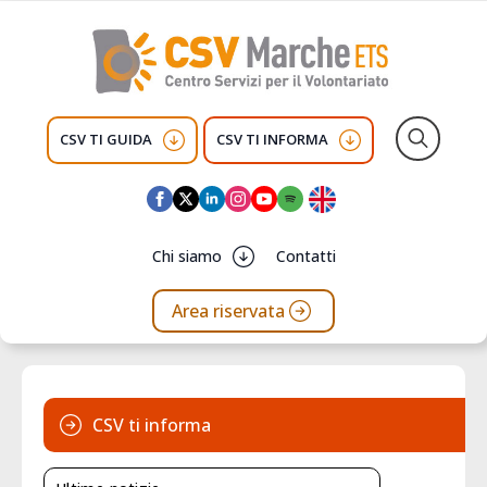
CSV TI GUIDA
CSV TI INFORMA
Search
for:
Chi siamo
Contatti
Area riservata
CSV ti informa