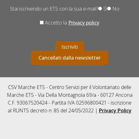
Stai iscrivendo un ETS con la sua e-mail?
Sì
No
Accetto la
Privacy policy
Iscriviti
Cancellati dalla newsletter
CSV Marche ETS - Centro Servizi per il Volontariato delle
Marche ETS - Via Della Montagnola 69/a - 60127 Ancona
C.F. 93067520424 - Partita IVA 02596800421 - iscrizione
al RUNTS decreto n. 85 del 24/05/2022 |
Privacy Policy