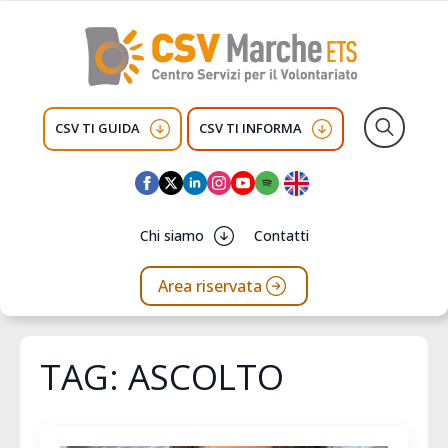
CSV TI GUIDA
CSV TI INFORMA
Search
for:
Chi siamo
Contatti
Area riservata
TAG:
ASCOLTO