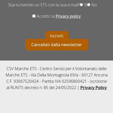
Stai iscrivendo un ETS con la sua e-mail?
Sì
No
Accetto la
Privacy policy
Iscriviti
Cancellati dalla newsletter
CSV Marche ETS - Centro Servizi per il Volontariato delle
Marche ETS - Via Della Montagnola 69/a - 60127 Ancona
C.F. 93067520424 - Partita IVA 02596800421 - iscrizione
al RUNTS decreto n. 85 del 24/05/2022 |
Privacy Policy