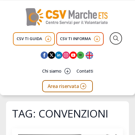
CSV TI GUIDA
CSV TI INFORMA
Search
for:
Chi siamo
Contatti
Area riservata
TAG:
CONVENZIONI