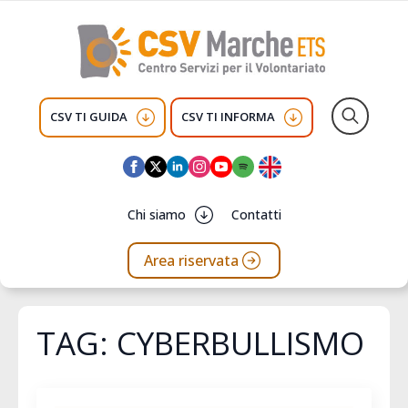
CSV TI GUIDA
CSV TI INFORMA
Search
for:
Chi siamo
Contatti
Area riservata
TAG:
CYBERBULLISMO