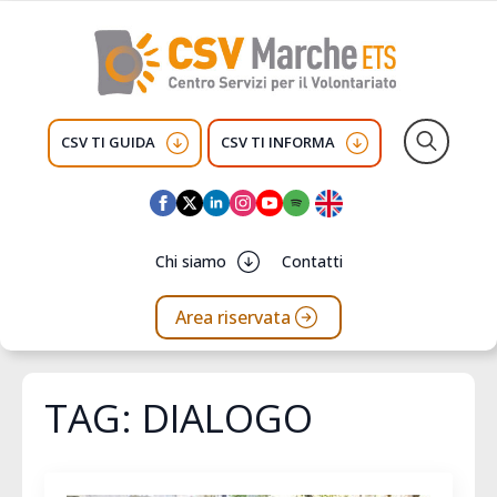
CSV TI GUIDA
CSV TI INFORMA
Search
for:
Chi siamo
Contatti
Area riservata
TAG:
DIALOGO