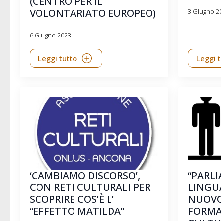
(CENTRO PER IL
VOLONTARIATO EUROPEO)
3 Giugno 2
6 Giugno 2023
Leggi tutto
Leggi 
‘CAMBIAMO DISCORSO’,
“PARLI
CON RETI CULTURALI PER
LINGUA
SCOPRIRE COS’È L’
NUOVO
“EFFETTO MATILDA”
FORMAT