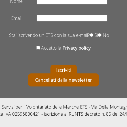
Nome
Email
Stai iscrivendo un ETS con la sua e-mail?
Sì
No
Accetto la
Privacy policy
Iscriviti
Cancellati dalla newsletter
Servizi per il Volontariato delle Marche ETS - Via Della Monta
ta IVA 02596800421 - iscrizione al RUNTS decreto n. 85 del 24