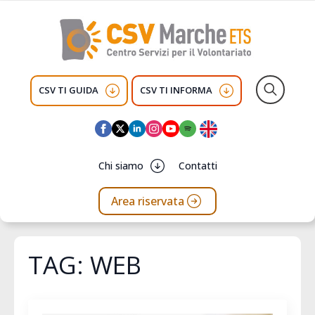
CSV TI GUIDA
CSV TI INFORMA
Search
for:
Chi siamo
Contatti
Area riservata
TAG:
WEB