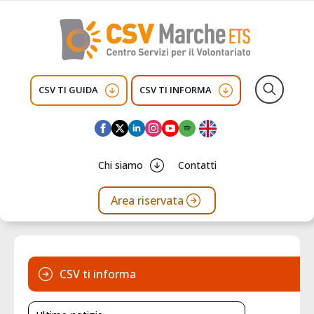
CSV TI GUIDA
CSV TI INFORMA
Search
for:
Chi siamo
Contatti
Area riservata
CSV ti informa