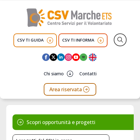
CSV TI GUIDA
CSV TI INFORMA
Search
for:
Chi siamo
Contatti
Area riservata
Scopri opportunità e progetti