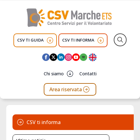
CSV TI GUIDA
CSV TI INFORMA
Search
for:
Chi siamo
Contatti
Area riservata
CSV ti informa