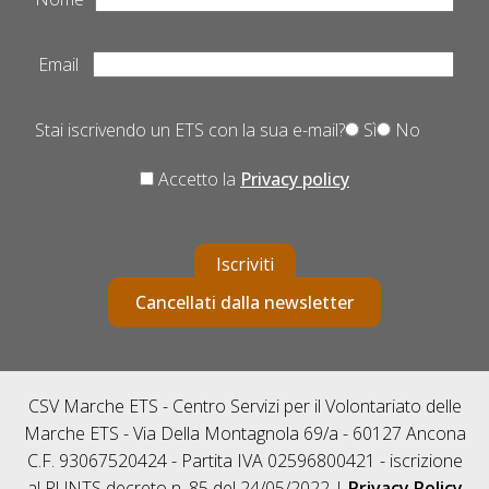
Email
Stai iscrivendo un ETS con la sua e-mail?
Sì
No
Accetto la
Privacy policy
Iscriviti
Cancellati dalla newsletter
CSV Marche ETS - Centro Servizi per il Volontariato delle
Marche ETS - Via Della Montagnola 69/a - 60127 Ancona
C.F. 93067520424 - Partita IVA 02596800421 - iscrizione
al RUNTS decreto n. 85 del 24/05/2022 |
Privacy Policy