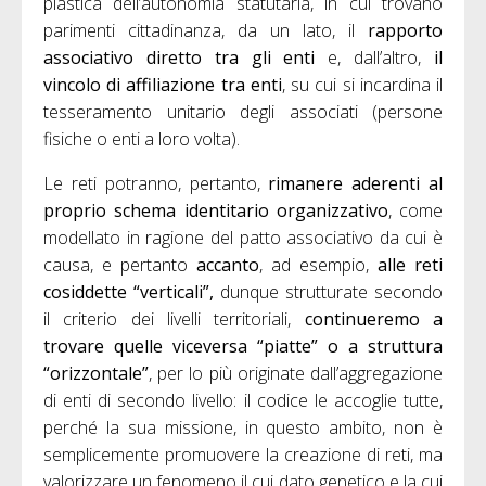
plastica dell’autonomia statutaria, in cui trovano
parimenti cittadinanza, da un lato, il
rapporto
associativo diretto tra gli enti
e, dall’altro,
il
vincolo di affiliazione tra enti
, su cui si incardina il
tesseramento unitario degli associati (persone
fisiche o enti a loro volta).
Le reti potranno, pertanto,
rimanere aderenti al
proprio schema identitario organizzativo
, come
modellato in ragione del patto associativo da cui è
causa, e pertanto
accanto
, ad esempio,
alle reti
cosiddette “verticali”,
dunque strutturate secondo
il criterio dei livelli territoriali,
continueremo a
trovare quelle viceversa “piatte” o a struttura
“orizzontale”
, per lo più originate dall’aggregazione
di enti di secondo livello: il codice le accoglie tutte,
perché la sua missione, in questo ambito, non è
semplicemente promuovere la creazione di reti, ma
valorizzare un fenomeno il cui dato genetico e la cui