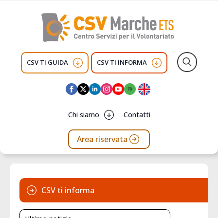
CSV TI GUIDA
CSV TI INFORMA
Search
for:
Chi siamo
Contatti
Area riservata
CSV ti informa