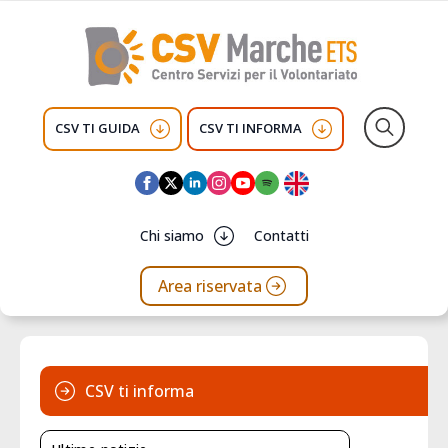
CSV TI GUIDA
CSV TI INFORMA
Search
for:
Chi siamo
Contatti
Area riservata
CSV ti informa