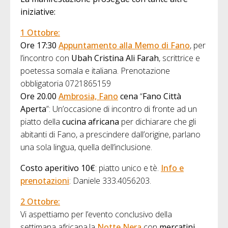
iniziative:
1 Ottobre:
Ore 17:30
Appuntamento alla Memo di Fano
, per
l’incontro con
Ubah Cristina Ali Farah
, scrittrice e
poetessa somala e italiana. Prenotazione
obbligatoria 0721865159
Ore 20.00
Ambrosia, Fano
cena
“
Fano Città
Aperta
”: Un’occasione di incontro di fronte ad un
piatto della
cucina africana
per dichiarare che gli
abitanti di Fano, a prescindere dall’origine, parlano
una sola lingua, quella dell’inclusione.
Costo aperitivo 10€
: piatto unico e tè.
Info e
prenotazioni
: Daniele 333.4056203.
2 Ottobre:
Vi aspettiamo per l’evento conclusivo della
settimana africana,la
Notte Nera
con
mercatini,