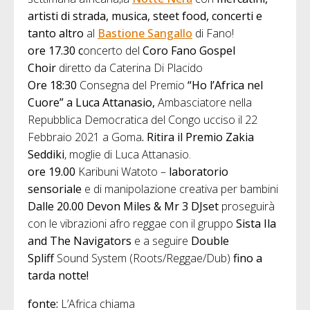
artisti di strada, musica, steet food, concerti e
tanto altro
al
Bastione Sangallo
di Fano!
ore 17.30 c
oncerto del
Coro Fano Gospel
Choir
diretto da Caterina Di Placido
Ore 18:30
Consegna del Premio
“Ho l’Africa nel
Cuore” a Luca Attanasio,
Ambasciatore nella
Repubblica Democratica del Congo ucciso il 22
Febbraio 2021 a Goma
.
Ritira il Premio Zakia
Seddiki
, moglie di Luca Attanasio.
ore 19.00
Karibuni Watoto –
laboratorio
sensoriale
e di manipolazione creativa per bambini
Dalle 20.00 Devon Miles & Mr 3 DJset
proseguirà
con le vibrazioni afro reggae con il gruppo
Sista Ila
and The Navigators
e a seguire
Double
Spliff
Sound System (Roots/Reggae/Dub)
fino a
tarda notte!
fonte:
L’Africa chiama