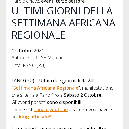
Parole chiave: 
eventi terzo settore
ULTIMI GIORNI DELLA
SETTIMANA AFRICANA
REGIONALE
1 Ottobre 2021
Autore: Staff CSV Marche
Città: FANO (PU)
FANO (PU) – Ultimi due giorni della 24°
“
Settimana Africana Regionale
”
, manifestazione
che si terrà a Fano fino a
Sabato 2 Ottobre.
Gli eventi passati
sono disponibili
online
sul
canale youtube
e sulle singole pagine
del
blog ufficiale
!!
La manifestazione prosegue con tante altre