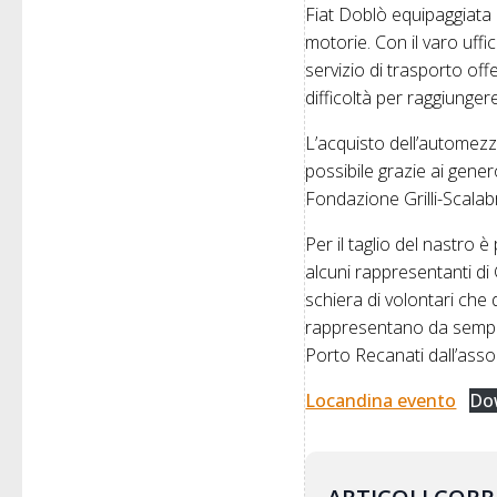
Fiat Doblò equipaggiata 
motorie. Con il varo uffi
servizio di trasporto of
difficoltà per raggiunger
L’acquisto dell’automezzo
possibile grazie ai gener
Fondazione Grilli-Scalab
Per il taglio del nastro 
alcuni rappresentanti di
schiera di volontari che d
rappresentano da sempre i
Porto Recanati dall’as
Locandina evento
Do