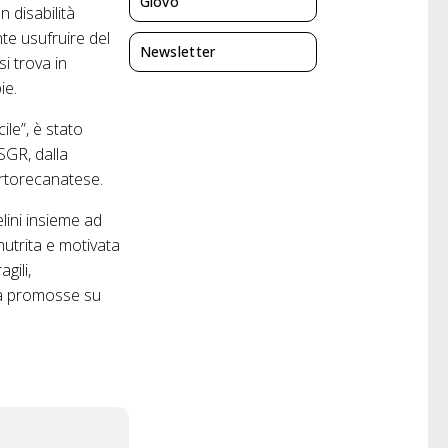
Giovo
 disabilità
nte usufruire del
Newsletter
i trova in
ie.
ile”, è stato
 SGR, dalla
ortorecanatese.
elini insieme ad
nutrita e motivata
gili,
età promosse su