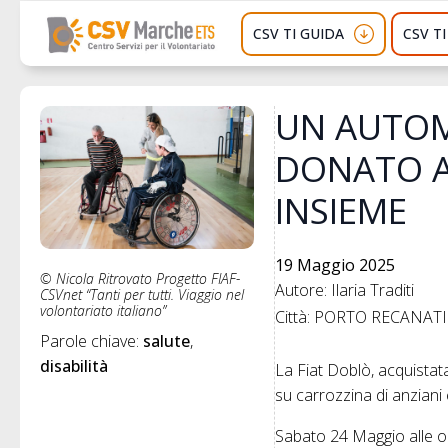
CSV TI GUIDA
CSV T
UN AUTOME
DONATO A
INSIEME
19 Maggio 2025
© Nicola Ritrovato Progetto FIAF-
Autore: Ilaria Traditi
CSVnet “Tanti per tutti. Viaggio nel
volontariato italiano”
Città: PORTO RECANATI
Parole chiave: 
salute
disabilità
La Fiat Doblò, acquistata
su carrozzina di anziani
Sabato 24 Maggio alle or