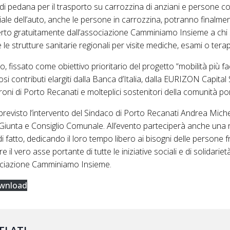
di pedana per il trasporto su carrozzina di anziani e persone con
ciale dell’auto, anche le persone in carrozzina, potranno finalme
ferto gratuitamente dall’associazione Camminiamo Insieme a chi s
e le strutture sanitarie regionali per visite mediche, esami o terap
, fissato come obiettivo prioritario del progetto “mobilità più fac
osi contributi elargiti dalla Banca d’Italia, dalla EURIZON Capital
roni di Porto Recanati e molteplici sostenitori della comunità p
è previsto l’intervento del Sindaco di Porto Recanati Andrea Mich
 Giunta e Consiglio Comunale. All’evento parteciperà anche una 
i fatto, dedicando il loro tempo libero ai bisogni delle persone fra
l vero asse portante di tutte le iniziative sociali e di solidari
sociazione Camminiamo Insieme.
wnload