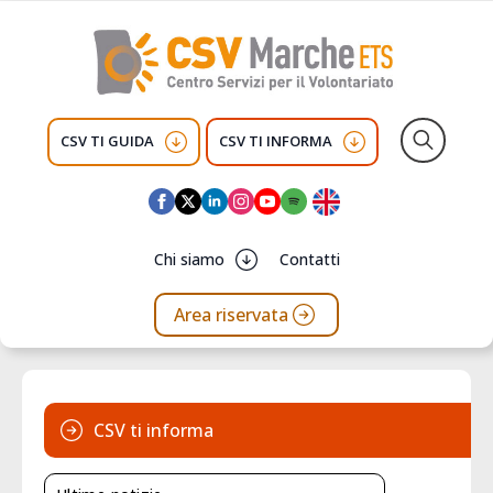
CSV TI GUIDA
CSV TI INFORMA
Search
for:
Chi siamo
Contatti
Area riservata
CSV ti informa