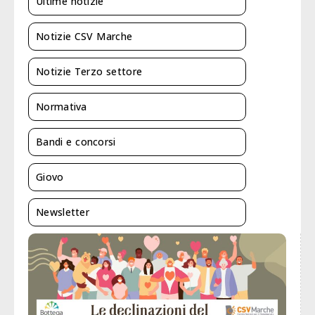
Ultime notizie
Notizie CSV Marche
Notizie Terzo settore
Normativa
Bandi e concorsi
Giovo
Newsletter