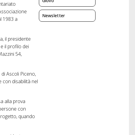
Giovo
ntariato
(Associazione
Newsletter
al 1983 a
a, il presidente
e il profilo dei
Mazzini 54,
 di Ascoli Piceno,
e con disabilità nel
a alla prova
 persone con
 progetto, quando