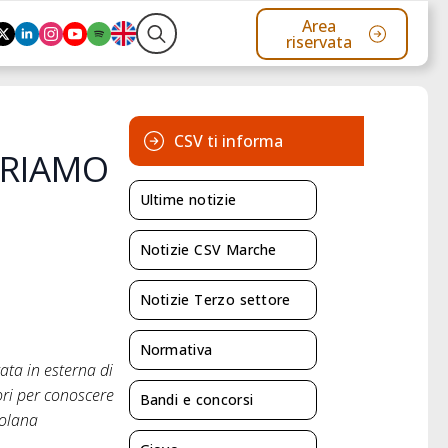
Area
riservata
Search
for:
CSV ti informa
PRIAMO
Ultime notizie
Notizie CSV Marche
Notizie Terzo settore
Normativa
ata in esterna di
ori per conoscere
Bandi e concorsi
colana