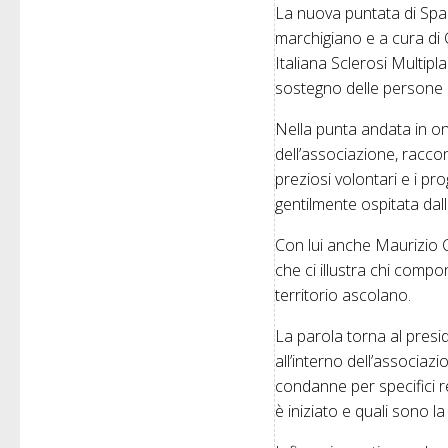
La nuova puntata di Spaz
marchigiano e a cura di 
Italiana Sclerosi Multipl
sostegno delle persone co
Nella punta andata in ond
dell’associazione, racconta
preziosi volontari e i pr
gentilmente ospitata dal
Con lui anche Maurizio C
che ci illustra chi compon
territorio ascolano.
La parola torna al pres
all’interno dell’associ
condanne per specifici r
è iniziato e quali sono la