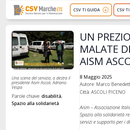
CSV TI GUIDA
CSV T
UN PREZIO
MALATE D
AISM ASCO
8 Maggio 2025
Una scena del servizio, a destra il
presidente Aism Ascoli, Adriano
Autore: Marco Benedette
Vespa
Città: ASCOLI PICENO
Parole chiave: 
disabilità
Spazio alla solidarietà
Aism – Associazione Itali
Spazio alla solidarietà r
servizi e supporto per i d