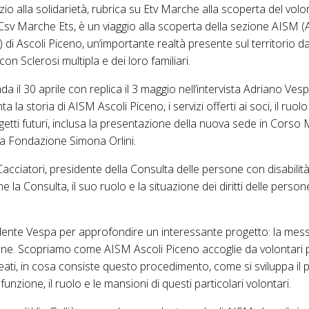
io alla solidarietà, rubrica su Etv Marche alla scoperta del volo
Csv Marche Ets, è un viaggio alla scoperta della sezione AISM 
a) di Ascoli Piceno, un’importante realtà presente sul territorio d
n Sclerosi multipla e dei loro familiari.
a il 30 aprile con replica il 3 maggio nell’intervista Adriano Vesp
 la storia di AISM Ascoli Piceno, i servizi offerti ai soci, il ruolo 
ogetti futuri, inclusa la presentazione della nuova sede in Corso 
la Fondazione Simona Orlini.
acciatori, presidente della Consulta delle persone con disabilità
e la Consulta, il suo ruolo e la situazione dei diritti delle person
idente Vespa per approfondire un interessante progetto: la mess
azione. Scopriamo come AISM Ascoli Piceno accoglie da volontari
eati, in cosa consiste questo procedimento, come si sviluppa il
 funzione, il ruolo e le mansioni di questi particolari volontari.