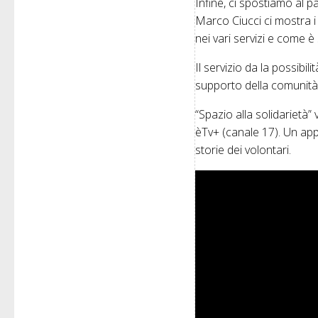
Infine, ci spostiamo al p
Marco Ciucci ci mostra i 
nei vari servizi e come è 
Il servizio da la possibi
supporto della comunità d
“Spazio alla solidarietà”
èTv+ (canale 17). Un app
storie dei volontari.