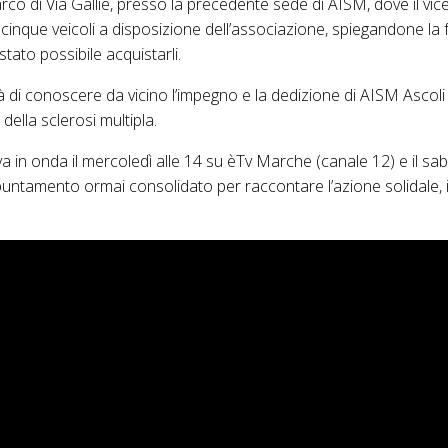
arco di Via Galliè, presso la precedente sede di AISM, dove il vi
cinque veicoli a disposizione dell’associazione, spiegandone la fu
stato possibile acquistarli.
lità di conoscere da vicino l’impegno e la dedizione di AISM Ascol
ella sclerosi multipla.
 va in onda il mercoledì alle 14 su èTv Marche (canale 12) e il sa
untamento ormai consolidato per raccontare l’azione solidale, i 