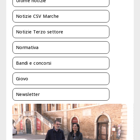
Ultime notizie
Notizie CSV Marche
Notizie Terzo settore
Normativa
Bandi e concorsi
Giovo
Newsletter