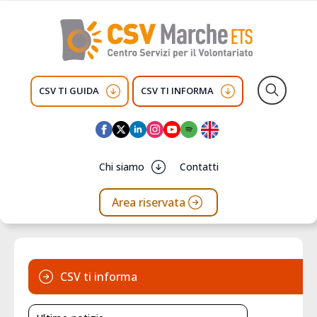
CSV TI GUIDA
CSV TI INFORMA
Search
for:
Chi siamo
Contatti
Area riservata
CSV ti informa