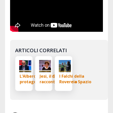
ARTICOLI CORRELATI
L’Albero dei Cuori
Jesi, il Cpf si
I Falchi della
protagonista a
racconta a “Spazio
Rovere a Spazio
“Spazio alla
alla solidarietà”:
alla Solidarietà
solidarietà”:
da 40 anni al
vent’anni di
fianco delle
impegno per gli
persone
anziani a