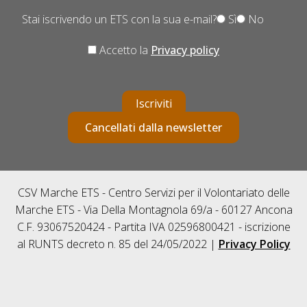
Stai iscrivendo un ETS con la sua e-mail?
Sì
No
Accetto la
Privacy policy
Iscriviti
Cancellati dalla newsletter
CSV Marche ETS - Centro Servizi per il Volontariato delle
Marche ETS - Via Della Montagnola 69/a - 60127 Ancona
C.F. 93067520424 - Partita IVA 02596800421 - iscrizione
al RUNTS decreto n. 85 del 24/05/2022 |
Privacy Policy