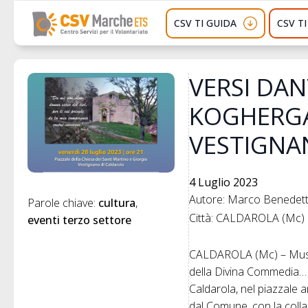
CSV TI GUIDA
CSV T
VERSI DAN
KOGHERGA 
VESTIGN
4 Luglio 2023
Autore: Marco Benedette
Parole chiave: 
cultura
Città: CALDAROLA (Mc)
eventi terzo settore
CALDAROLA (Mc) – Musica
della Divina Commedia… da
Caldarola, nel piazzale 
dal Comune, con la colla