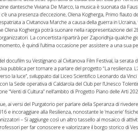
rzine dantesche Viviana De Marco, la musica è suonata da Faust
to c’è una presenza d’eccezione, Olena Kogherga, Primo flauto de
 espatriata a Civitanova Marche a causa della guerra in Ucraina, 
he Olena Kogherga potrà suonare nella rappresentazione del 
i organizzatori. La concertista ripartirà per Zaporidhja qualche 
 il momento, è quindi l’ultima occasione per assistere a una sua 
l docufilm su Vestignano al Civitanova Film Festival, la serata 
ativa pubblica per tornare a parlare del progetto “La resilienza. 
rso la luce”, sviluppato dal Liceo Scientifico Leonardo da Vinci 
con la Sede operativa di Caldarola del Club per l’Unesco Tolent
ne “Venti di Cultura” nell’ambito di Progetto Piano delle Arti 202
ue, ai versi del Purgatorio per parlare della Speranza di rivedere
 e incoraggiare alla Resilienza, nonostante le ‘macerie’ fisiche,
izzatori – Si aggiunge così un altro tassello al mosaico di attivi
professori per far conoscere e valorizzare il borgo storico di Ve