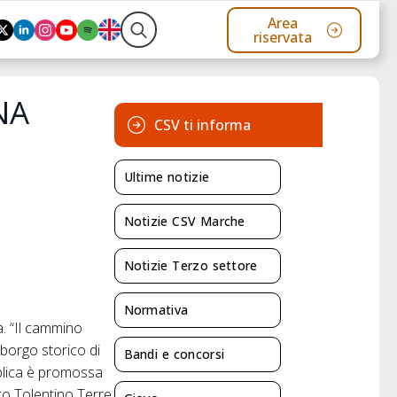
Area
riservata
Search
for:
NA
CSV ti informa
Ultime notizie
Notizie CSV Marche
Notizie Terzo settore
Normativa
. “Il cammino
 borgo storico di
Bandi e concorsi
bblica è promossa
co Tolentino Terre