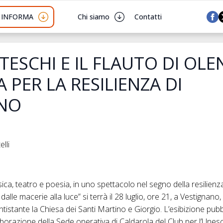
I INFORMA
Chi siamo
Contatti
TESCHI E IL FLAUTO DI OLE
PER LA RESILIENZA DI
ANO
lli
, teatro e poesia, in uno spettacolo nel segno della resilienza
lle macerie alla luce” si terrà il 28 luglio, ore 21, a Vestignano,
antistante la Chiesa dei Santi Martino e Giorgio. L’esibizione pu
borazione della Sede operativa di Caldarola del Club per l’Unes