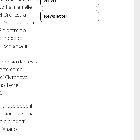
Giovo
o Palmieri alle
ll’Orchestra
Newsletter
“E’ solo per una
28 e potremo
giorno dopo
performance in
di poesia dantesca
L’Arte come
di Civitanova
ino Terre
3.
 la luce dopo il
 morali e sociali –
tà e prodotti
stignano”.