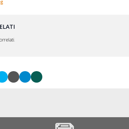
eg
ELATI
rrelati.