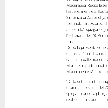
Maceratesi. Recita le te
tastiere, mentre al flau
Sinfonica di Zaporidhja,
fortunata circostanza c
ascoltarla”, spiegano gl
l’esibizione del 28. Per
Italia.
Dopo la presentazione de
e musica è un’altra inizi
cammino dalle macerie ve
Marche, in partenariato 
Maceratesi e l’Associazio
“Dalla settima arte, dunq
drammatico sisma del 2016
spiegano ancora gli organ
realizzati da studenti e 