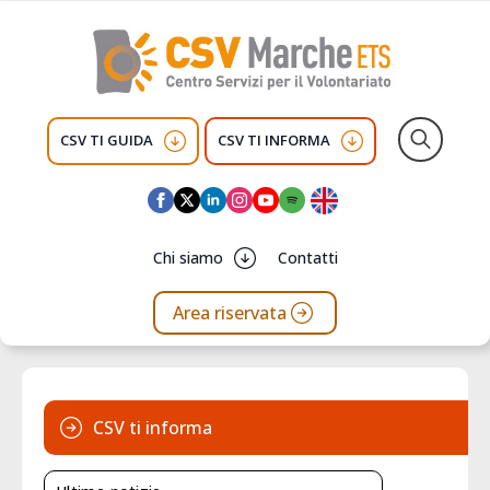
CSV TI GUIDA
CSV TI INFORMA
Search
for:
Chi siamo
Contatti
Area riservata
CSV ti informa