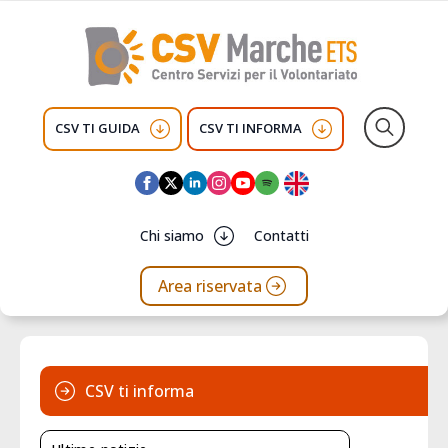
CSV TI GUIDA
CSV TI INFORMA
Search
for:
Chi siamo
Contatti
Area riservata
CSV ti informa