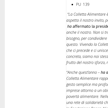
PU 139
“La Colletta
Alimentare
è
aspetta il nostro invito,
ha
affermato la presid
anche il nostro. Non si tr
bisogno, per condividere 
questo. Vivendo la Colle
che ci precede e ci unisce
concreta, siamo noi stes
frutto del nostro sforzo, 
“Anche quest’anno –
ha a
Colletta
Alimentare
rappr
gesto semplice ma profond
imprese attorno a un obie
povertà
alimentare
. Nel
una rete di solidarietà c