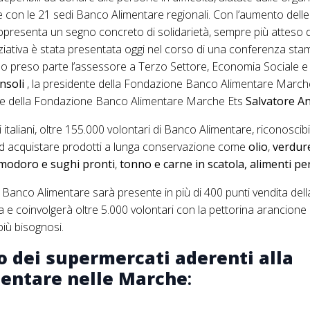
e con le 21 sedi Banco Alimentare regionali. Con l’aumento delle r
appresenta un segno concreto di solidarietà, sempre più atteso da
iniziativa è stata presentata oggi nel corso di una conferenza st
no preso parte l’assessore a Terzo Settore, Economia Sociale e
nsoli
, la presidente della Fondazione Banco Alimentare March
ttore della Fondazione Banco Alimentare Marche Ets
Salvatore An
taliani, oltre 155.000 volontari di Banco Alimentare, riconoscibil
ad acquistare prodotti a lunga conservazione come
olio
,
verdure
modoro e sughi pronti
,
tonno e carne in scatola, alimenti per 
 Banco Alimentare sarà presente in più di 400 punti vendita del
a e coinvolgerà oltre 5.000 volontari con la pettorina arancione
più bisognosi.
o dei supermercati aderenti alla
mentare
nelle Marche
: