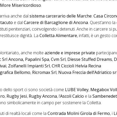
o
More Misericordioso
.
arriva anche dal
sistema carcerario delle Marche
:
Casa Circond
ntacuto
e dal
Carcere di Barcaglione di Ancona
. Quest’anno la 
 istituti penitenziari, coinvolgendo i detenuti. Anche in carcere s
estituisce dignità. La
Colletta Alimentare
, infatti, è un gesto c
lontariato, anche molte
aziende e imprese private
partecipan
 Srl
Ancona, Papalini
Spa
,
Cvm Srl
,
Diesse Stuffed Dreams
,
D
ivai
,
Zolfanelli Impianti Srl
,
CHR Ciccioli Helvia Recina
igrafica Bellomo
,
Ricromax Srl
,
Nuova Freccia dell’Adriatico sr
o dello sport ci sono società come
LUBE Volley
,
Megabox Vol
aro
,
Rugby Jesi
,
Rugby Ancona
, l’
Ascoli Calcio
e la
Sambenedett
no simbolicamente in campo per sostenere la Colletta.
ti di realtà locali come la
Contrada Molini Girola di Fermo
, i
L