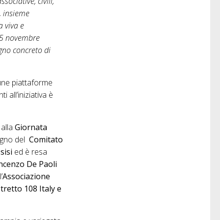
sociative, civili,
, insieme
a viva e
 15 novembre
egno concreto di
une piattaforme
 all’iniziativa è
 alla
Giornata
tegno del
Comitato
sisi
ed è resa
incenzo De Paoli
l’
Associazione
tretto 108 Italy e