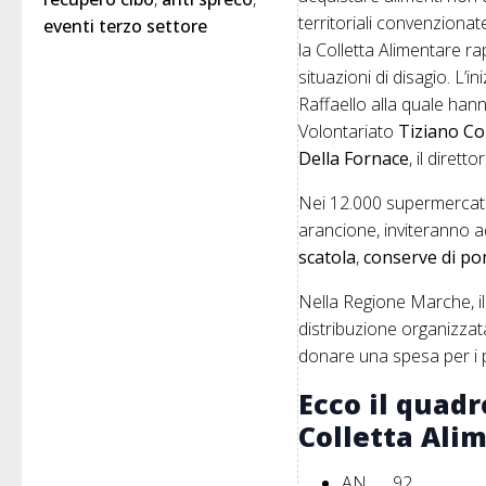
territoriali convenzionat
eventi terzo settore
la Colletta Alimentare r
situazioni di disagio. L’
Raffaello alla quale han
Volontariato
Tiziano Co
Della Fornace
, il dire
Nei 12.000 supermercati i
arancione, inviteranno 
scatola
,
conserve di po
Nella Regione Marche, il
distribuzione organizzat
donare una spesa per i 
Ecco il quadr
Colletta
Ali
AN 92