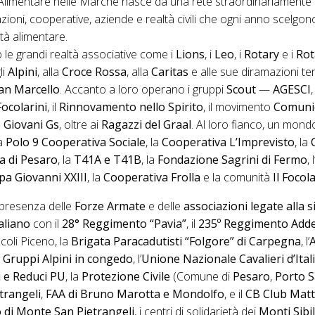
a Alimentare nelle Marche nasce da una rete straordinariamente 
zioni, cooperative, aziende e realtà civili che ogni anno scelgono
tà alimentare.
o le grandi realtà associative come i
Lions
, i
Leo
, i
Rotary
e i
Rot
gli
Alpini
, alla
Croce Rossa
, alla
Caritas
e alle sue diramazioni terr
an Marcello
. Accanto a loro operano i gruppi
Scout
—
AGESCI
Focolarini
, il
Rinnovamento nello Spirito
, il movimento
Comuni
 Giovani Gs
, oltre ai
Ragazzi del Graal
. Al loro fianco, un mond
la
Polo 9 Cooperativa Sociale
, la
Cooperativa L’Imprevisto
, la
a di Pesaro
, la
T41A e T41B
, la
Fondazione Sagrini di Fermo
, l
pa Giovanni XXIII
, la
Cooperativa Frolla
e la comunità
Il Foco
presenza delle
Forze Armate
e delle
associazioni legate alla s
taliano
con il
28° Reggimento “Pavia”
, il
235º Reggimento Add
coli Piceno, la
Brigata Paracadutisti “Folgore” di Carpegna
, l’
i
Gruppi Alpini in congedo
, l’
Unione Nazionale Cavalieri d’Ital
 e Reduci PU
, la
Protezione Civile
(Comune di
Pesaro
,
Porto 
trangeli
,
FAA di Bruno Marotta e Mondolfo
, e il
CB Club Matt
o di Monte San Pietrangeli
, i centri di solidarietà dei
Monti Sibil