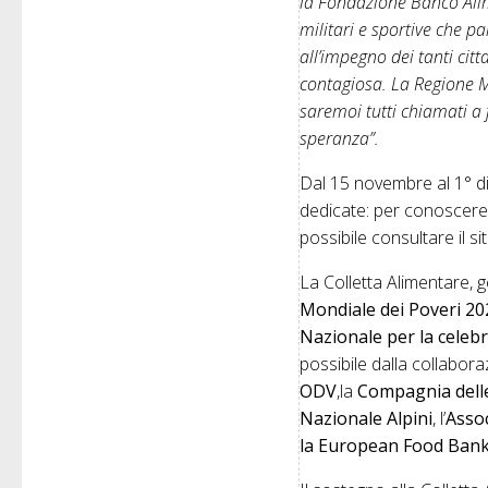
la Fondazione
Banco Ali
militari e sportive che p
all’impegno dei tanti cit
contagiosa. La Regione M
saremoi tutti chiamati a 
speranza”.
Dal 15 novembre al 1° d
dedicate: per conoscere le
possibile consultare il s
La Colletta Alimentare, 
Mondiale dei Poveri 2
Nazionale per la celebr
possibile dalla collabor
ODV
,la
Compagnia delle
Nazionale Alpini
, l’
Asso
la European Food Bank