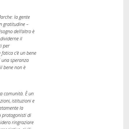
Marche: la gente
n gratitudine –
sogno dell’altro è
dividerne il
ti per
 fatica c’è un bene
tti una speranza
il bene non è
ra comunità. È un
oni, istituzioni e
retamente la
o protagonisti di
sidero ringraziare