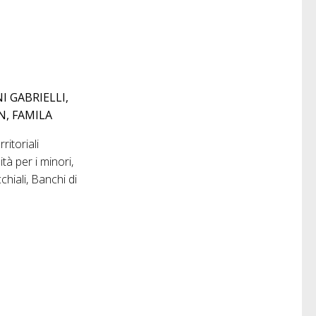
I GABRIELLI,
N, FAMILA
ritoriali
à per i minori,
hiali, Banchi di