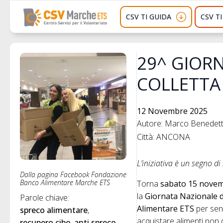
CSV TI GUIDA
CSV T
29^ GIOR
COLLETTA
12 Novembre 2025
Autore: Marco Benedette
Città: ANCONA
L’iniziativa è un segno d
Dalla pagina Facebook Fondazione
Banco Alimentare Marche ETS
Torna
sabato 15 nove
la
Giornata Nazionale d
Parole chiave: 
Alimentare
ETS
per sen
spreco alimentare
acquistare alimenti non d
recupero cibo
anti spreco