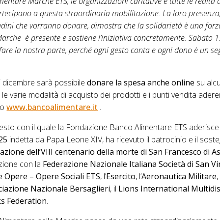
mentare
Marche ETS, le organizzazioni caritative e tutte le realtà as
artecipano a questa straordinaria mobilitazione. La loro presenza
tadini che vorranno donare, dimostra che la solidarietà è una forz
arche è presente e sostiene l’iniziativa concretamente. Sabato
fare la nostra parte, perché ogni gesto conta e ogni dono è un s
i dicembre sarà possibile
donare la spesa anche online
su alc
 varie modalità di acquisto dei prodotti e i punti vendita aderenti
ito
www.bancoalimentare.it
.
gesto con il quale la Fondazione Banco Alimentare ETS aderisce
025
indetta da Papa Leone XIV, ha ricevuto il patrocinio e il sos
azione dell’VIII centenario della morte di San Francesco di As
azione con la
Federazione Nazionale Italiana
Società di San V
 Opere – Opere Sociali ETS
, l’
Esercito
, l’
Aeronautica Militare
, 
ciazione Nazionale Bersaglieri
, il
Lions International Multidis
s Federation
.