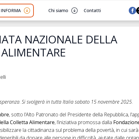
I INFORMA
Chi siamo
Contatti
NATA NAZIONALE DELLA
 ALIMENTARE
lli
i speranza
.
Si svolgerà in tutta Italia
sabato 15 novembre 2025
.
mbre
, sotto l’Alto Patronato del Presidente della Repubblica, l
ella Colletta
Alimentare
, l’iniziativa promossa dalla
Fondazion
sibilizzare la cittadinanza sul problema della povertà, in cui sarà
eperibili da donare alle persone in difficoltà, aiutate dalle orga