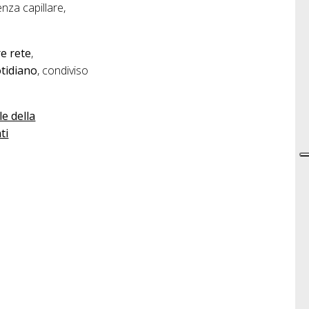
nza capillare,
re rete
,
otidiano
, condiviso
le della
ti