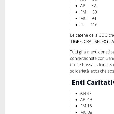
AP 52
FM 50
MC 94
PU 116
Le catene della GDO ch
TIGRE, CRAI, SELEX (
Tutti gli alimenti donati 
convenzionate con Banco
Croce Rossa Italiana, San
solidarietà, ecc.) che so
Enti Caritati
AN 47 
AP 49 
FM 16 
MC 38 