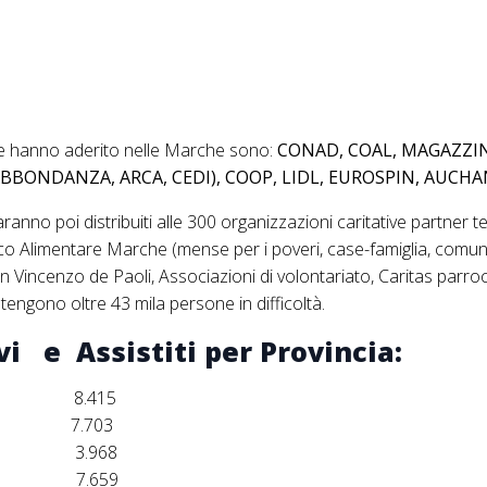
e hanno aderito nelle Marche sono:
CONAD, COAL, MAGAZZIN
L’ABBONDANZA, ARCA, CEDI), COOP, LIDL, EUROSPIN, AUCHA
saranno poi distribuiti alle 300 organizzazioni caritative partner ter
 Alimentare Marche (mense per i poveri, case-famiglia, comunit
 Vincenzo de Paoli, Associazioni di volontariato, Caritas parrocc
stengono oltre 43 mila persone in difficoltà.
vi e Assistiti per Provincia:
8.415
7.703
3.968
7.659