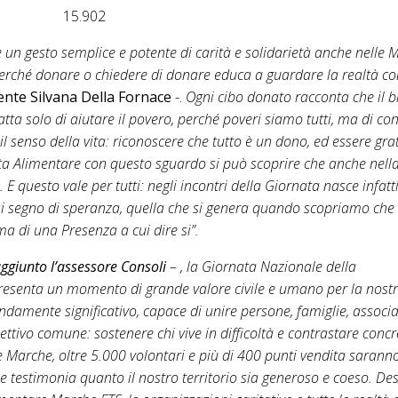
 15.902
 un gesto semplice e potente di carità e solidarietà anche nelle 
 perché donare o chiedere di donare educa a guardare la realtà co
ente Silvana Della Fornace
-.
Ogni cibo donato racconta che il bi
atta solo di aiutare il povero, perché poveri siamo tutti, ma di con
il senso della vita: riconoscere che tutto è un dono, ed essere gra
tta
Alimentare
con questo sguardo si può scoprire che anche nella
. E questo vale per tutti: negli incontri della Giornata nasce infa
si segno di speranza, quella che si genera quando scopriamo che 
ma di una Presenza a cui dire si”.
ggiunto l’assessore Consoli
– , la Giornata Nazionale della
esenta un momento di grande valore civile e umano per la nost
amente significativo, capace di unire persone, famiglie, associazi
ttivo comune: sostenere chi vive in difficoltà e contrastare conc
le Marche, oltre 5.000 volontari e più di 400 punti vendita sarann
he testimonia quanto il nostro territorio sia generoso e coeso. De