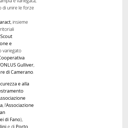
ampia e variegata,
 di unire le forze
aract
, insieme
itoriali
,
Scout
one e
o variegato
Cooperativa
’
ONLUS Gulliver
,
lare di Camerano
.
icurezza e alla
estramento
Associazione
ia
, l’
Associazione
San
ei di Fano
),
lini
e di
Porto