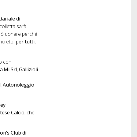
ariale di
colletta sarà
i può donare perché
oncreto,
per tutti,
o con
a.Mi Srl
,
Gallizioli
l
,
Autonoleggio
ley
ese Calcio
, che
ion’s Club di