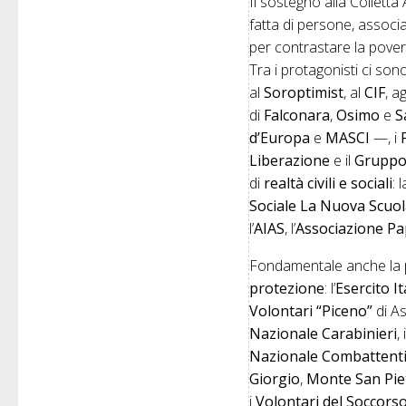
Il sostegno alla Collett
fatta di persone, associa
per contrastare la pover
Tra i protagonisti ci son
al
Soroptimist
, al
CIF
, a
di
Falconara
,
Osimo
e
S
d’Europa
e
MASCI
—, i
Liberazione
e il
Gruppo
di
realtà civili e sociali
: 
Sociale La Nuova Scuol
l’
AIAS
, l’
Associazione Pa
Fondamentale anche la 
protezione
: l’
Esercito I
Volontari “Piceno”
di As
Nazionale Carabinieri
, 
Nazionale Combattenti
Giorgio
,
Monte San Pie
i
Volontari del Soccors