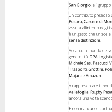
San Giorgio
, e il grupp
Un contributo prezioso 
Pesaro
,
Carcere di Mo
vissuta all’interno degli
è un gesto che unisce e r
senza distinzioni
.
Accanto al mondo del vo
generosità:
DPA Logistic
Michele Sas, Pascucci V
Trasporti
,
Grottini
,
Pol
Majani
e
Amazon
.
A rappresentare il mond
Vallefoglia
,
Rugby Pes
ancora una volta scendo
E non mancano i contribu