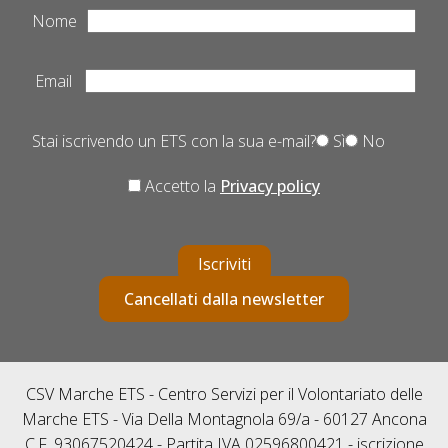
Nome
Email
Stai iscrivendo un ETS con la sua e-mail?
Sì
No
Accetto la
Privacy policy
Iscriviti
Cancellati dalla newsletter
CSV Marche ETS - Centro Servizi per il Volontariato delle
Marche ETS - Via Della Montagnola 69/a - 60127 Ancona
C.F. 93067520424 - Partita IVA 02596800421 - iscrizione