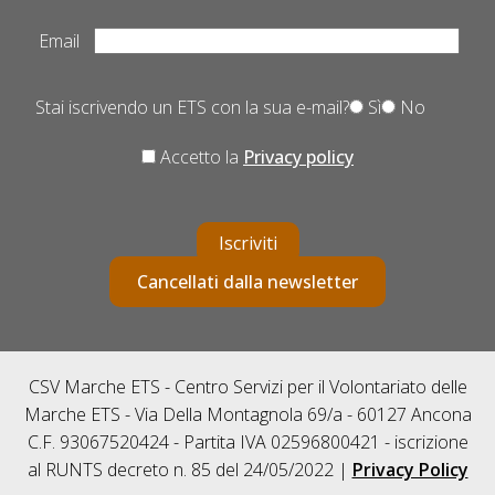
Email
Stai iscrivendo un ETS con la sua e-mail?
Sì
No
Accetto la
Privacy policy
Iscriviti
Cancellati dalla newsletter
CSV Marche ETS - Centro Servizi per il Volontariato delle
Marche ETS - Via Della Montagnola 69/a - 60127 Ancona
C.F. 93067520424 - Partita IVA 02596800421 - iscrizione
al RUNTS decreto n. 85 del 24/05/2022 |
Privacy Policy