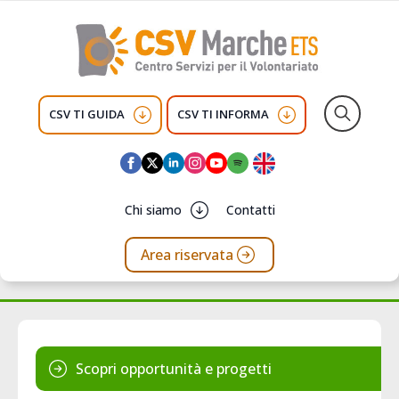
CSV TI GUIDA
CSV TI INFORMA
Search
for:
Chi siamo
Contatti
Area riservata
Scopri opportunità e progetti