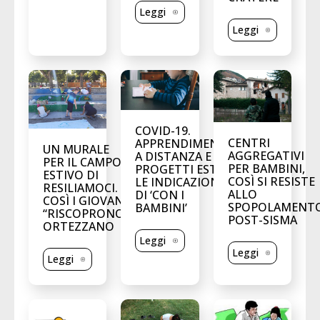
Leggi
Leggi
COVID-19.
CENTRI
APPRENDIMENTO
UN MURALE
AGGREGATIVI
A DISTANZA E
PER IL CAMPO
PER BAMBINI,
PROGETTI ESTIVI,
ESTIVO DI
COSÌ SI RESISTE
LE INDICAZIONI
RESILIAMOCI.
ALLO
DI ‘CON I
COSÌ I GIOVANI
SPOPOLAMENT
BAMBINI’
“RISCOPRONO”
POST-SISMA
ORTEZZANO
Leggi
Leggi
Leggi