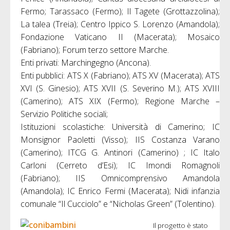
Fermo; Tarassaco (Fermo); Il Tagete (Grottazzolina);
La talea (Treia); Centro Ippico S. Lorenzo (Amandola);
Fondazione Vaticano II (Macerata); Mosaico
(Fabriano); Forum terzo settore Marche.
Enti privati: Marchingegno (Ancona).
Enti pubblici: ATS X (Fabriano); ATS XV (Macerata); ATS
XVI (S. Ginesio); ATS XVII (S. Severino M.); ATS XVIII
(Camerino); ATS XIX (Fermo); Regione Marche –
Servizio Politiche sociali;
Istituzioni scolastiche: Università di Camerino; IC
Monsignor Paoletti (Visso); IIS Costanza Varano
(Camerino); ITCG G. Antinori (Camerino) ; IC Italo
Carloni (Cerreto d’Esi); IC Imondi Romagnoli
(Fabriano); IIS Omnicomprensivo Amandola
(Amandola); IC Enrico Fermi (Macerata); Nidi infanzia
comunale “Il Cucciolo” e “Nicholas Green” (Tolentino).
Il progetto è stato