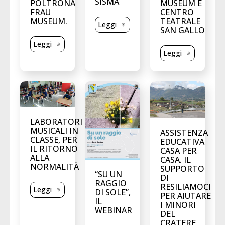
SISMA
POLTRONA
MUSEUM E
FRAU
CENTRO
MUSEUM.
TEATRALE
Leggi
SAN GALLO
Leggi
Leggi
LABORATORI
MUSICALI IN
ASSISTENZA
CLASSE, PER
EDUCATIVA
IL RITORNO
CASA PER
ALLA
CASA. IL
NORMALITÀ
SUPPORTO
“SU UN
DI
RAGGIO
RESILIAMOCI
Leggi
DI SOLE”,
PER AIUTARE
IL
I MINORI
WEBINAR
DEL
CRATERE