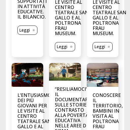
SUPPORTATI
LE VISITE AL
LE VISITE AL
IN ATTIVITÀ
CENTRO
CENTRO
EDUCATIVE.
TEATRALE SAN
TEATRALE SAN
IL BILANCIO.
GALLO E AL
GALLO E AL
POLTRONA
POLTRONA
FRAU
FRAU
Leggi
MUSEUM.
MUSEUM.
Leggi
Leggi
“RESILIAMOCI”,
IL
L’ENTUSIASMO
CONOSCERE
DOCUMENTARIO
DEI PIÙ
IL
SULLE STORIE DI
GIOVANI PER
TERRITORIO,
CONTRASTO
LE VISITE AL
BAMBINI IN
ALLA POVERTÀ
CENTRO
VISITA AL
EDUCATIVA
TEATRALE SAN
POLTRONA
NELLE AREE DEL
GALLO E AL
FRAU