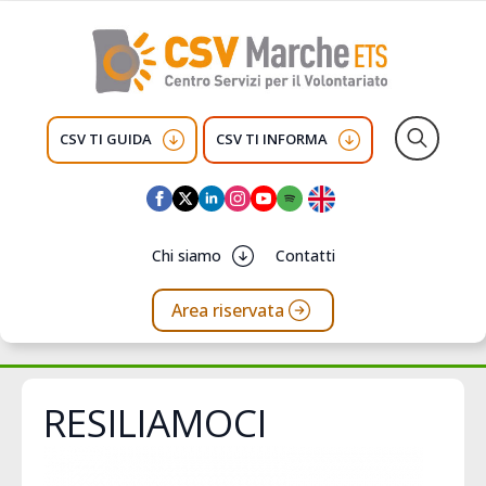
CSV TI GUIDA
CSV TI INFORMA
Search
for:
Chi siamo
Contatti
Area riservata
RESILIAMOCI