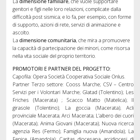
La
dimensione familiare
, che vuole supportare
genitori e figli nelle loro relazioni, complicate dalla
difficoltà post sismica; e lo fa, per esempio, con forme
di supporto, azioni di rete, servizi di animazione e
ascolto.
La
dimensione comunitaria
, che mira a promuovere
la capacità di partecipazione dei minori, come risorsa
nella vita sociale del proprio territorio.
PROMOTORI E PARTNER DEL PROGETTO:
Capofila: Opera Società Cooperativa Sociale Onlus.
Partner Terzo settore: Cooss Marche; CSV – Centro
Servizi per i Volontari Marche; Glatad (Tolentino); Les
Friches (Macerata) ; Scacco Matto (Matelica); Il
girasole (Tolentino); La goccia (Macerata); Acli
provinciale Macerata; Arci Macerata; L’albero dei cuori
(Macerata); Anima Giovani (Macerata); Nuova ricerca
agenzia Res (Fermo); Famiglia nuova (Amandola); La
Fenice (Amandola); Caritas diocesana arcidiocesi di