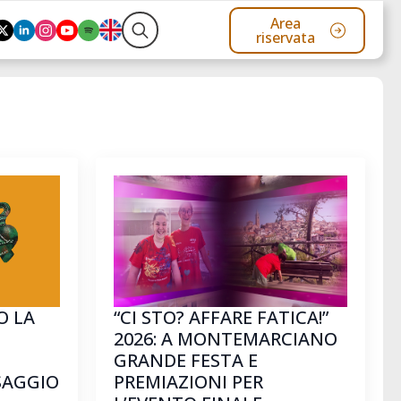
Area
riservata
Search
for:
O LA
“CI STO? AFFARE FATICA!”
2026: A MONTEMARCIANO
GRANDE FESTA E
SAGGIO
PREMIAZIONI PER