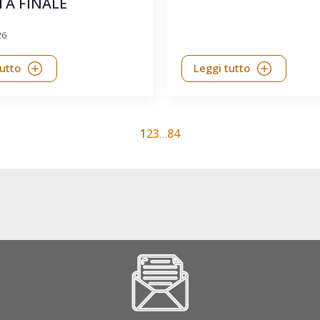
TA FINALE
26
tutto
Leggi tutto
1
2
3
…
84