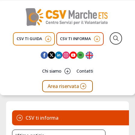
CSV TI GUIDA
CSV TI INFORMA
Search
for:
Chi siamo
Contatti
Area riservata
CSV ti informa