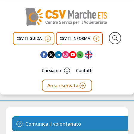
CSV TI GUIDA
CSV TI INFORMA
Search
for:
Chi siamo
Contatti
Area riservata
Comunica il volontariato