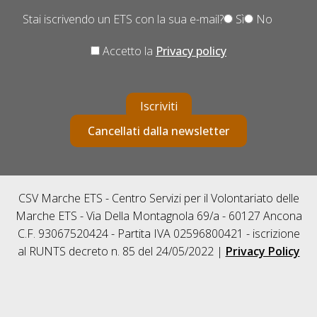
Stai iscrivendo un ETS con la sua e-mail?
Sì
No
Accetto la
Privacy policy
Iscriviti
Cancellati dalla newsletter
CSV Marche ETS - Centro Servizi per il Volontariato delle
Marche ETS - Via Della Montagnola 69/a - 60127 Ancona
C.F. 93067520424 - Partita IVA 02596800421 - iscrizione
al RUNTS decreto n. 85 del 24/05/2022 |
Privacy Policy