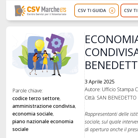
CSV TI GUIDA
CSV T
ECONOMIA
CONDIVIS
BENEDETT
3 Aprile 2025
Autore: Ufficio Stampa
Parole chiave: 
Città: SAN BENEDETTO 
codice terzo settore
amministrazione condivisa
economia sociale
Rappresentanti delle isti
piano nazionale economia 
sociale, sul quale interve
sociale
di apertura anche il pre