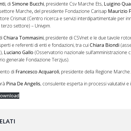
nti
, di
Simone Bucchi
, presidente Csv Marche Ets,
Luigino Qua
settore Marche
,
del presidente Fondazione Carisap
Maurizio F
ettore Crismat (Centro ricerca e servizi interdipartimentale per i
 terzo settore) – Univpm.
di
Chiara Tommasini
, presidente di CSVnet e le due tavole rot
sperti e referenti di enti e fondazioni, tra cui
Chiara Biondi
(asse
),
Luciano Gallo
(Osservatorio nazionale sull’amministrazione c
rio generale Fondazione Terzjus).
rvento di
Francesco Acquaroli
, presidente della Regione Marche.
arà
Pina De Angelis
, consulente esperta in processi valutativi e
ownload
ELATI