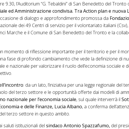
ore 9.30, l’Auditorium “G. Tebaldini” di San Benedetto del Tronto 
ale ed Amministrazione condivisa. Tra Action plan e nuova
’occasione di dialogo e approfondimento promossa da
Fondazio
azionale dei 49 Centri di servizio per il volontariato italiani (Csv),
nci Marche e il Comune di San Benedetto del Tronto e la collab
un momento di riflessione importante per il territorio e per il m
una fase di profondo cambiamento che vede la definizione di nu
ale e nazionale per valorizzare il ruolo dell’economia sociale e de
ettivo.
ell’incontro
: da un lato, l’iniziativa per una legge regionale del t
uolo del terzo settore e le opportunità offerte dai modelli di am
no nazionale per l’economia sociale
, sul quale interverrà il
Sot
’Economia e delle Finanze, Lucia Albano
, a conferma dell’attenz
 del terzo settore in questo ambito.
i saluti istituzionali del
sindaco Antonio Spazzafumo,
del pres