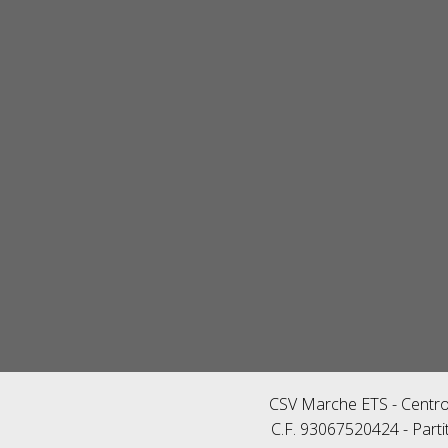
CSV Marche ETS - Centro 
C.F. 93067520424 - Parti