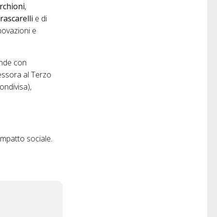
rchioni
,
rascarelli
e di
nnovazioni e
onde con
ssora al Terzo
ondivisa),
 impatto sociale.