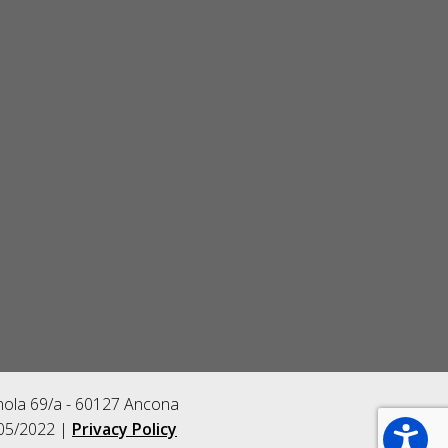
gnola 69/a - 60127 Ancona
/05/2022 |
Privacy Policy