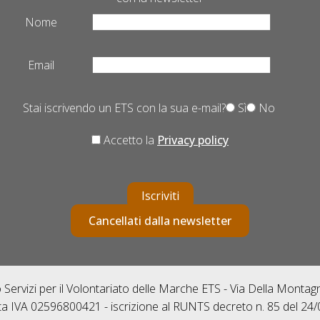
Nome
Email
Stai iscrivendo un ETS con la sua e-mail?
Sì
No
Accetto la
Privacy policy
Iscriviti
Cancellati dalla newsletter
Servizi per il Volontariato delle Marche ETS - Via Della Monta
ta IVA 02596800421 - iscrizione al RUNTS decreto n. 85 del 24