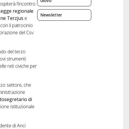
Giovo
ospiterà l’incontro
 Legge regionale
Newsletter
ne Terzjus
e
 con il patrocinio
orazione del Csv
ondo del terzo
ovi strumenti
lle reti civiche per
erzo settore, che
ministrazione
tosegretario di
ione istituzionale
idente di Anci