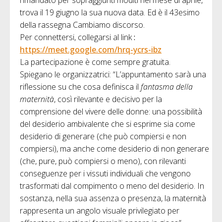
rimandato per sopraggiunti moditi nel mese di aprile,
trova il 19 giugno la sua nuova data. Ed è il 43esimo
della rassegna Cambiamo discorso.
Per connettersi, collegarsi al link
:
https://meet.google.com/hrq-ycrs-ibz
La partecipazione è come sempre gratuita.
Spiegano le organizzatrici: “L’appuntamento sarà una
riflessione su che cosa definisca il
fantasma della
maternità
, così rilevante e decisivo per la
comprensione del vivere delle donne: una possibilità
del desiderio ambivalente che si esprime sia come
desiderio di generare (che può compiersi e non
compiersi), ma anche come desiderio di non generare
(che, pure, può compiersi o meno), con rilevanti
conseguenze per i vissuti individuali che vengono
trasformati dal compimento o meno del desiderio. In
sostanza, nella sua assenza o presenza, la maternità
rappresenta un angolo visuale privilegiato per