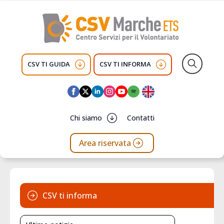
CSV TI GUIDA
CSV TI INFORMA
Search
for:
Chi siamo
Contatti
Area riservata
CSV ti informa