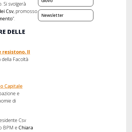
Giovo
o. Si svolgerà
dei Csv
, promosso
Newsletter
amento
”.
RE DELLE
 resistono. Il
 della Facoltà
o Capitale
ipazione e
nomie di
esidente Csv
anco BPM e
Chiara