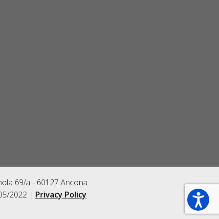
gnola 69/a - 60127 Ancona
/05/2022 |
Privacy Policy