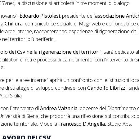
SVnet, la discussione si articolerà in tre momenti di dialogo.
nnovano”,
Edoardo Pistolesi
, presidente dell’
associazione Antich
sa Chillura
, comunicatrice sociale di Maghweb e co-fondatrice di
 delle aree interne, racconteranno esperienze di rigenerazione dal
ei territori più periferici.
ruolo dei Csv nella rigenerazione dei territori”
, sarà dedicato a
acilitatori di reti e processi di cambiamento, con l’intervento di
Gi
he.
nze per le aree interne” aprirà un confronto con le istituzioni loca
e di strategie di sviluppo condivise, con
Gandolfo Librizzi
, sind
nci Sicilia.
con l’intervento di
Andrea Valzania
, docente del Dipartimento d
l’Università di Siena, che proporrà una riflessione sul contributo 
vazione territoriale. Modera
Francesco D’Angella,
Studio Aps.
 LAVORO DEI CSV