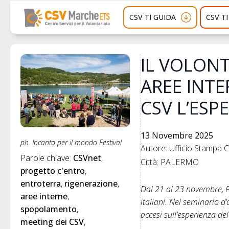
CSV TI GUIDA
CSV T
IL VOLON
AREE INTE
CSV L’ESP
13 Novembre 2025
ph. Incanto per il mondo Festival
Autore: Ufficio Stampa
Parole chiave: 
CSVnet
Città: PALERMO
progetto c'entro
entroterra
rigenerazione
Dal 21 al 23 novembre, Pa
aree interne
italiani. Nel seminario d’
spopolamento
accesi sull’esperienza de
meeting dei CSV