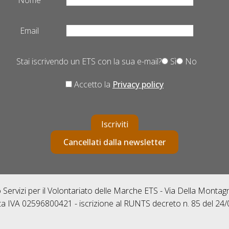
Nome
Email
Stai iscrivendo un ETS con la sua e-mail?
Sì
No
Accetto la
Privacy policy
Iscriviti
Cancellati dalla newsletter
Servizi per il Volontariato delle Marche ETS - Via Della Monta
ta IVA 02596800421 - iscrizione al RUNTS decreto n. 85 del 24