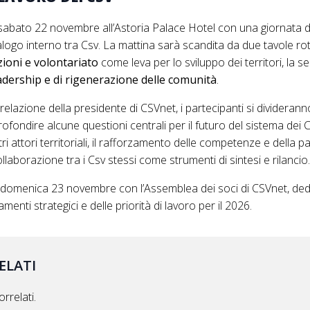
sabato 22 novembre all’Astoria Palace Hotel con una giornata d
logo interno tra Csv. La mattina sarà scandita da due tavole r
zioni
e volontariato
come leva per lo sviluppo dei territori, la 
adership e di rigenerazione delle comunità
.
elazione della presidente di CSVnet, i partecipanti si dividerann
fondire alcune questioni centrali per il futuro del sistema dei C
tri attori territoriali, il rafforzamento delle competenze e della 
collaborazione tra i Csv stessi come strumenti di sintesi e rilancio
à domenica 23 novembre con l’Assemblea dei soci di CSVnet, dedi
menti strategici e delle priorità di lavoro per il 2026.
ELATI
rrelati.