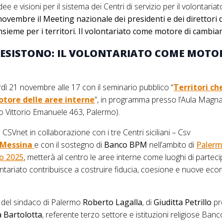
dee e visioni per il sistema dei Centri di servizio per il volontariat
novembre il Meeting nazionale dei presidenti e dei direttori 
nsieme per i territori. Il volontariato come motore di cambi
RESISTONO: IL VOLONTARIATO COME MOTO
rdì 21 novembre alle 17 con il seminario pubblico “
Territori che
tore delle aree interne
”, in programma presso l’Aula Magna
rso Vittorio Emanuele 463, Palermo).
SVnet in collaborazione con i tre Centri siciliani – Csv
Messina
e con il sostegno di
Banco BPM
nell’ambito di
Palerm
to 2025
, metterà al centro le aree interne come luoghi di partec
ontariato contribuisce a costruire fiducia, coesione e nuove eco
li del sindaco di Palermo
Roberto Lagalla
, di
Giuditta Petrillo
pr
 Bartolotta
, referente terzo settore e istituzioni religiose B