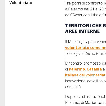
Volontariato
Tre giorni di confronto, i
a
Palermo dal 21 al 23 
da CSVnet con il titolo “
I
TERRITORI CHE 
AREE INTERNE
Il Meeting si aprirà vene
volontariato come mo
Teologica di Sicilia (Co
L’incontro, promosso da C
di
Palermo
,
Catania
e
italiana del volontaria
innovazione, dove il vol
comunità.
Dopo i saluti istituziona
Palermo, di
Mariantonia