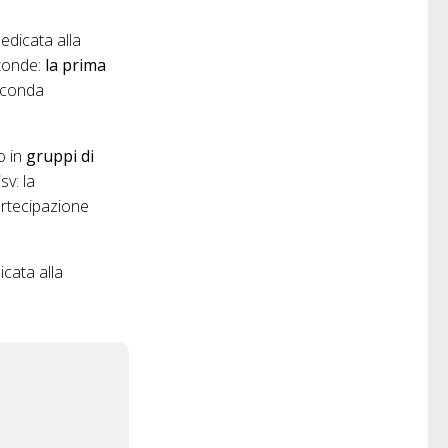
edicata alla
otonde:
la prima
seconda
o in
gruppi di
sv: la
partecipazione
.
cata alla