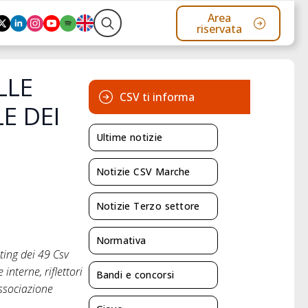
Area
riservata
Search
for:
LLE
CSV ti informa
E DEI
Ultime notizie
Notizie CSV Marche
Notizie Terzo settore
Normativa
ting dei 49 Csv
interne, riflettori
Bandi e concorsi
associazione