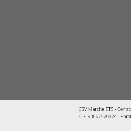
CSV Marche ETS - Centro 
C.F. 93067520424 - Parti