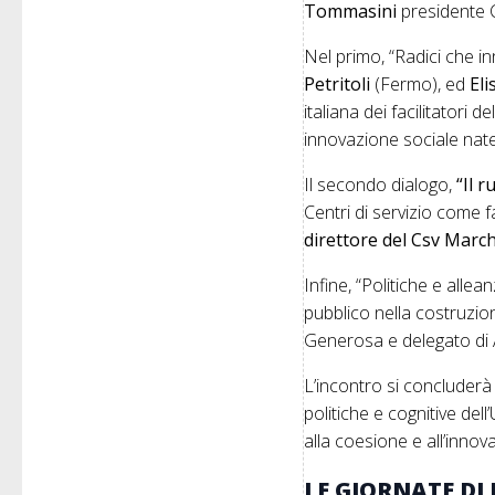
Tommasini
presidente C
Nel primo, “Radici che i
Petritoli
(Fermo), ed
Eli
italiana dei facilitatori
innovazione sociale nate n
Il secondo dialogo,
“Il 
Centri di servizio come f
direttore del Csv Marc
Infine, “Politiche e allea
pubblico nella costruzion
Generosa e delegato di A
L’incontro si concluderà 
politiche e cognitive del
alla coesione e all’inno
LE GIORNATE DI