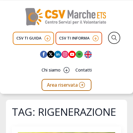
CSV TI GUIDA
CSV TI INFORMA
Search
for:
Chi siamo
Contatti
Area riservata
TAG:
RIGENERAZIONE