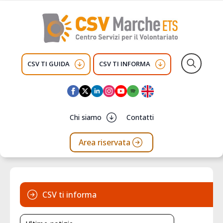
CSV TI GUIDA
CSV TI INFORMA
Search
for:
Chi siamo
Contatti
Area riservata
CSV ti informa