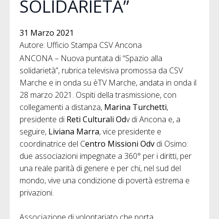
SOLIDARIETÀ”
31 Marzo 2021
Autore: Ufficio Stampa CSV Ancona
ANCONA – Nuova puntata di “Spazio alla
solidarietà”, rubrica televisiva promossa da CSV
Marche e in onda su èTV Marche, andata in onda il
28 marzo 2021. Ospiti della trasmissione, con
collegamenti a distanza,
Marina Turchetti
,
presidente di
Reti Culturali Od
v di Ancona e, a
seguire,
Liviana Marra
, vice presidente e
coordinatrice del C
entro Missioni Odv
di Osimo:
due associazioni impegnate a 360° per i diritti, per
una reale parità di genere e per chi, nel sud del
mondo, vive una condizione di povertà estrema e
privazioni.
Associazione di volontariato che porta