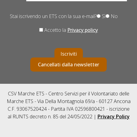
Stai iscrivendo un ETS con la sua e-mail?
Sì
No
Accetto la
Privacy policy
Iscriviti
Cancellati dalla newsletter
CSV Marche ETS - Centro Servizi per il Volontariato delle
Marche ETS - Via Della Montagnola 69/a - 60127 Ancona
C.F. 93067520424 - Partita IVA 02596800421 - iscrizione
al RUNTS decreto n. 85 del 24/05/2022 |
Privacy Policy