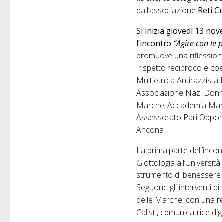
dall’associazione
Reti C
Si inizia giovedì 13 no
l’incontro
“Agire con le 
promuove una riflession
rispetto reciproco e co
Multietnica Antirazzis
Associazione Naz. Donne
Marche; Accademia Marchi
Assessorato Pari Oppor
Ancona
La prima parte dell’inco
Glottologia all’Universit
strumento di benessere i
Seguono gli interventi di
delle Marche, con una r
Calisti, comunicatrice di