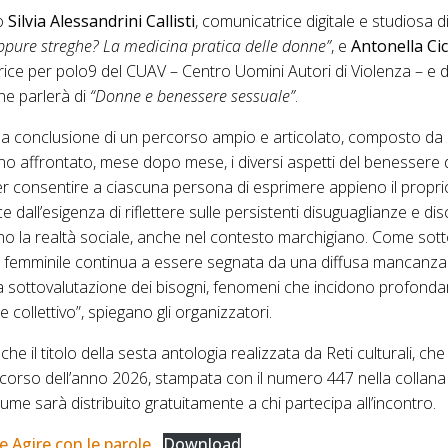
ro
Silvia Alessandrini Callisti
, comunicatrice digitale e studiosa d
oppure streghe? La medicina pratica delle donne”
, e
Antonella Cic
rice per polo9 del CUAV – Centro Uomini Autori di Violenza – e
che parlerà di
“Donne e benessere sessuale”
.
la conclusione di un percorso ampio e articolato, composto da 
no affrontato, mese dopo mese, i diversi aspetti del benessere d
r consentire a ciascuna persona di esprimere appieno il propri
e dall’esigenza di riflettere sulle persistenti disuguaglianze e dis
o la realtà sociale, anche nel contesto marchigiano. Come sott
e femminile continua a essere segnata da una diffusa mancanza
 sottovalutazione dei bisogni, fenomeni che incidono profond
e collettivo”, spiegano gli organizzatori.
he il titolo della sesta antologia realizzata da Reti culturali, che 
el corso dell’anno 2026, stampata con il numero 447 nella collana
olume sarà distribuito gratuitamente a chi partecipa all’incontro.
 Agire con le parole
Download