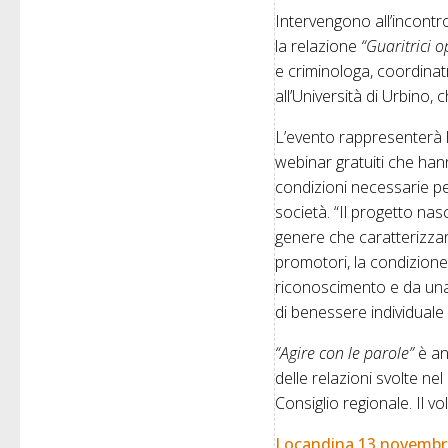
Intervengono all’incont
la relazione
“Guaritrici 
e criminologa, coordinat
all’Università di Urbino, 
L’evento rappresenterà 
webinar gratuiti che han
condizioni necessarie pe
società. “Il progetto nasc
genere che caratterizzan
promotori, la condizion
riconoscimento e da una
di benessere individuale 
“Agire con le parole”
è anc
delle relazioni svolte n
Consiglio regionale. Il v
Locandina 13 novembre