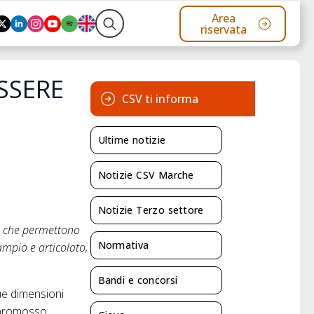
Area
riservata
Search
for:
SSERE
CSV ti informa
Ultime notizie
Notizie CSV Marche
Notizie Terzo settore
ni che permettono
Normativa
ampio e articolato,
Bandi e concorsi
sue dimensioni
 promosso