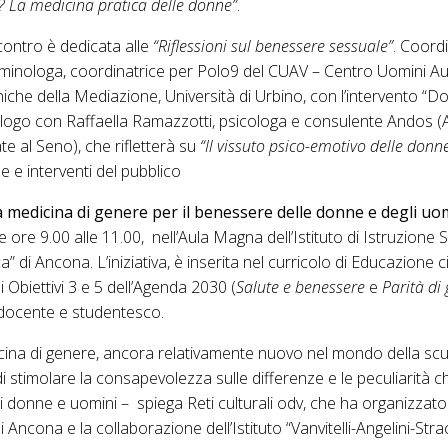
e? La medicina pratica delle donne”
.
contro è dedicata alle
“Riflessioni sul benessere sessuale”
. Coord
criminologa, coordinatrice per Polo9 del CUAV – Centro Uomini Aut
iche della Mediazione, Università di Urbino, con l’intervento 
ialogo con Raffaella Ramazzotti, psicologa e consulente Andos 
 al Seno), che rifletterà su
“Il vissuto psico-emotivo delle donn
 e interventi del pubblico
a medicina di genere per il benessere delle donne e degli uom
e ore 9.00 alle 11.00, nell’Aula Magna dell’Istituto di Istruzione
ca” di Ancona. L’iniziativa, è inserita nel curricolo di Educazione c
li Obiettivi 3 e 5 dell’Agenda 2030 (
Salute e benessere
e
Parità di
 docente e studentesco.
cina di genere, ancora relativamente nuovo nel mondo della scu
di stimolare la consapevolezza sulle differenze e le peculiarità c
i donne e uomini – spiega Reti culturali odv, che ha organizzato 
Ancona e la collaborazione dell’Istituto “Vanvitelli-Angelini-Str