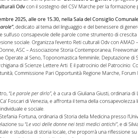
ulturali Odv
con il sostegno del CSV Marche per la formazione p
vembre 2025, alle ore 15.30, nella Sala del Consiglio Comunal
parole”
, dedicato al tema del linguaggio e del benessere di genere.
e sull’uso consapevole delle parole come strumento di crescita
esione sociale. Organizza l’evento Reti culturali Odv con AMAD 
ta Donne, ASC – Associazione Storia Contemporanea; Freewoma
 Operate al Seno, Toponomastica femminile; Deputazione di St
giana di Scienze Lettere Arti. E il patrocinio del Patrocinio: 
tunità; Commissione Pari Opportunità Regione Marche, Foru
ntro,
“Le parole per dirlo”
, è a cura di Giuliana Giusti, ordinaria di 
à Ca’ Foscari di Venezia, e affronta il tema della consapevolezza 
ndividuale e sociale.
 Stefania Fortuna, ordinaria di Storia della Medicina presso l’Uni
elazione su
“Le voci delle donne nei testi medici antichi”
, e di Sil
gitale e studiosa di storia locale, che proporrà una riflessione s