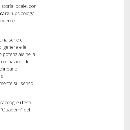
i storia locale, con
carelli
, psicologa
 docente
una serie di
i genere e le
o potenziale nella
criminazioni di
olineano i
 di
amente sul senso
raccoglie i testi
 “Quaderni” del