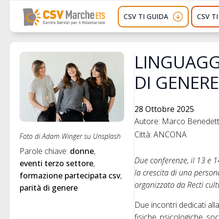
CSV TI GUIDA
CSV T
LINGUAGGI
DI GENERE
28 Ottobre 2025
Autore: Marco Benedette
Città: ANCONA
Foto di Adam Winger su Unsplash
Parole chiave: 
donne
Due conferenze, il 13 e 1
eventi terzo settore
la crescita di una person
formazione partecipata csv
organizzato da Recti cult
parità di genere
Due incontri dedicati al
fisiche, psicologiche, soc