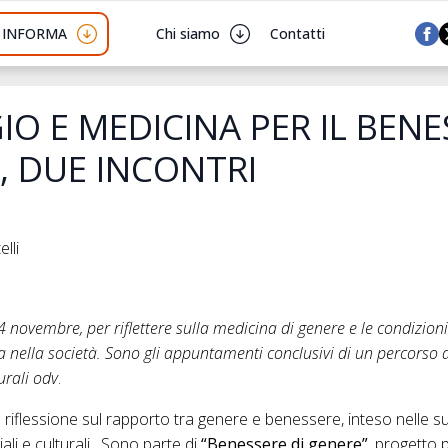
I INFORMA
Chi siamo
Contatti
O E MEDICINA PER IL BENE
, DUE INCONTRI
lli
4 novembre, per riflettere sulla medicina di genere e le condizio
a nella società. Sono gli appuntamenti conclusivi di un percorso 
urali odv
.
la riflessione sul rapporto tra genere e benessere, inteso nelle 
iali e culturali. Sono parte di
“Benessere di genere”
, progetto