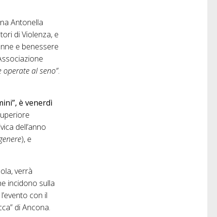
ina Antonella
ori di Violenza, e
“Donne e benessere
(Associazione
e operate al seno”
.
ini”, è venerdì
 Superiore
ivica dell’anno
 genere
), e
ola, verrà
he incidono sulla
l’evento con il
acca” di Ancona.