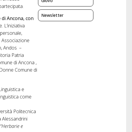
Giovo
artecipata.
Newsletter
e di Ancona, con
 L’iniziativa
 personale,
– Associazione
n, Andos –
oria Patria
Comune di Ancona ,
m Donne Comune di
Linguistica e
linguistica come
versità Politecnica
via Alessandrini
u
“Herbarie e