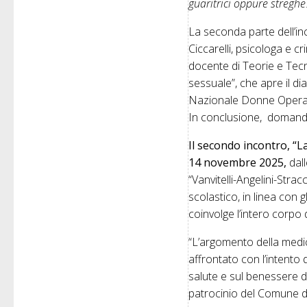
guaritrici oppure stregh
La seconda parte dell’in
Ciccarelli, psicologa e 
docente di Teorie e Tecn
sessuale”, che apre il d
Nazionale Donne Operate
In conclusione, domande
Il secondo incontro, “L
14 novembre 2025,
dall
“Vanvitelli-Angelini-Strac
scolastico, in linea con g
coinvolge l’intero corpo
“L’argomento della medi
affrontato con l’intento 
salute e sul benessere d
patrocinio del Comune di 