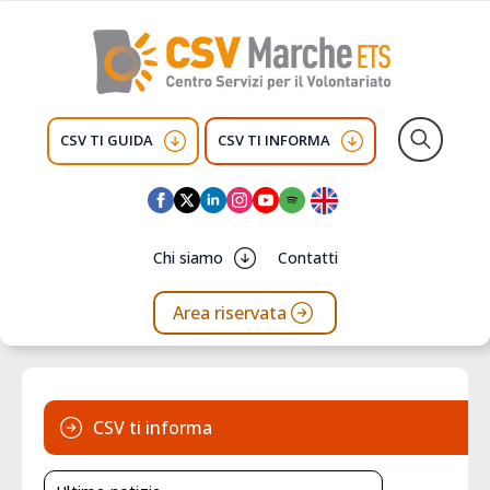
CSV TI GUIDA
CSV TI INFORMA
Search
for:
Chi siamo
Contatti
Area riservata
CSV ti informa