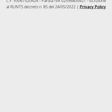
C.F. 93067520424 - Partita IVA 02596800421 - iscrizione
al RUNTS decreto n. 85 del 24/05/2022 |
Privacy Policy