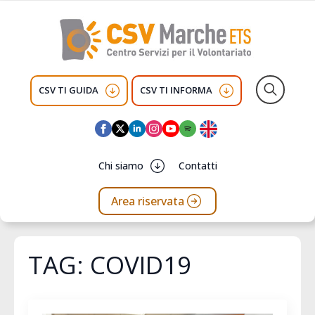
CSV TI GUIDA
CSV TI INFORMA
Search
for:
Chi siamo
Contatti
Area riservata
TAG:
COVID19