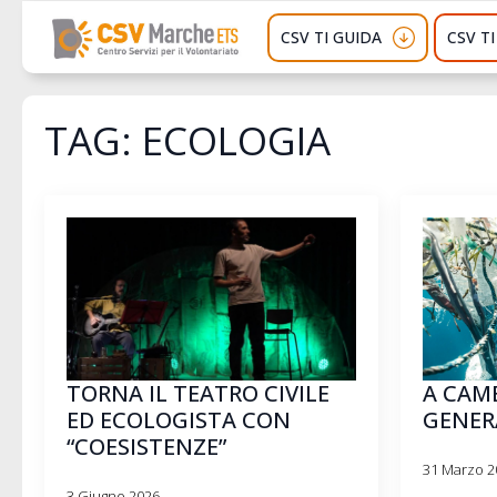
CSV TI GUIDA
CSV T
TAG:
ECOLOGIA
TORNA IL TEATRO CIVILE
A CAM
ED ECOLOGISTA CON
GENER
“COESISTENZE”
31 Marzo 2
3 Giugno 2026