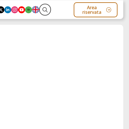
Area
riservata
Search
for: