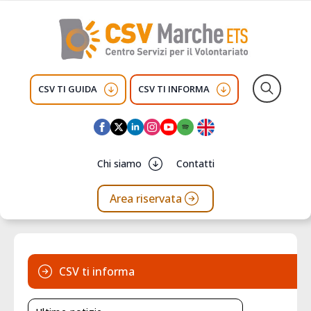
CSV TI GUIDA
CSV TI INFORMA
Search
for:
Chi siamo
Contatti
Area riservata
CSV ti informa