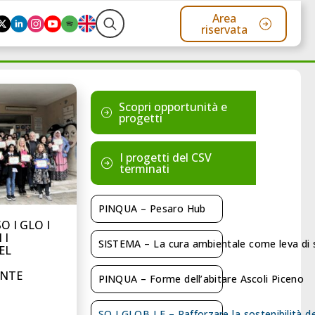
Area
riservata
Search
for:
Scopri opportunità e
progetti
I progetti del CSV
terminati
PINQUA – Pesaro Hub
 I GLO I
 I
SISTEMA – La cura ambientale come leva di s
EL
NTE
PINQUA – Forme dell’abitare Ascoli Piceno
SO I GLOB I E – Rafforzare la sostenibilità de