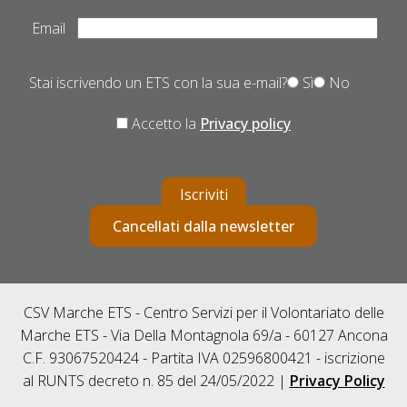
Email
Stai iscrivendo un ETS con la sua e-mail?
Sì
No
Accetto la
Privacy policy
Iscriviti
Cancellati dalla newsletter
CSV Marche ETS - Centro Servizi per il Volontariato delle
Marche ETS - Via Della Montagnola 69/a - 60127 Ancona
C.F. 93067520424 - Partita IVA 02596800421 - iscrizione
al RUNTS decreto n. 85 del 24/05/2022 |
Privacy Policy