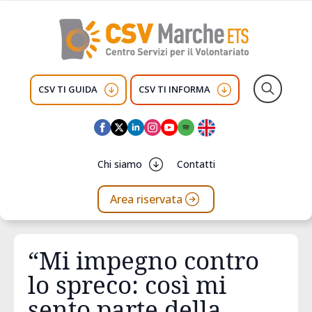
CSV TI GUIDA
CSV TI INFORMA
Search
for:
Chi siamo
Contatti
Area riservata
“Mi impegno contro
lo spreco: così mi
sento parte della