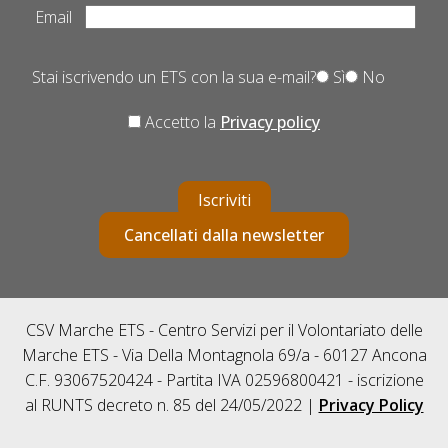
Email
Stai iscrivendo un ETS con la sua e-mail?
Sì
No
Accetto la
Privacy policy
Iscriviti
Cancellati dalla newsletter
CSV Marche ETS - Centro Servizi per il Volontariato delle
Marche ETS - Via Della Montagnola 69/a - 60127 Ancona
C.F. 93067520424 - Partita IVA 02596800421 - iscrizione
al RUNTS decreto n. 85 del 24/05/2022 |
Privacy Policy