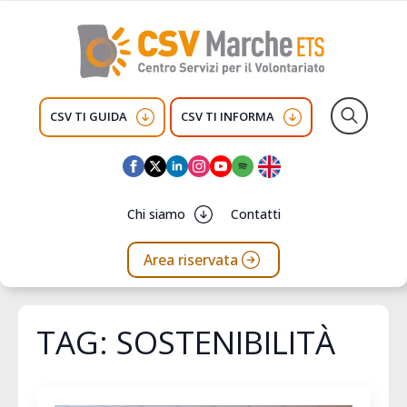
CSV TI GUIDA
CSV TI INFORMA
Search
for:
Chi siamo
Contatti
Area riservata
TAG:
SOSTENIBILITÀ